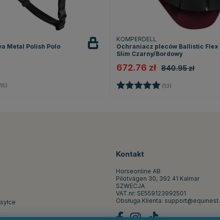
KOMPERDELL
a Metal Polish Polo
Ochraniacz pleców Ballistic Flex 
Slim Czarny/Bordowy
672.76 zł
840.95 zł
4.5 na 5 gwiazdek
Ocena:
5.0 na 5 gwiazd
15)
(13)
Kontakt
Horseonline AB
Pilotvägen 30, 392 41 Kalmar
SZWECJA
VAT.nr: SE559123992501
Obsługa Klienta:
support@equinest.
ysyłce