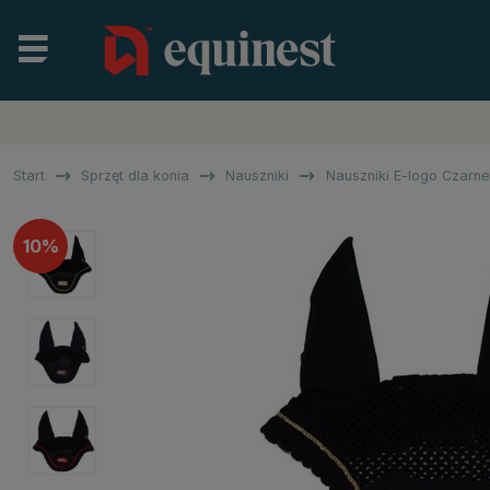
Start
Sprzęt dla konia
Nauszniki
Nauszniki E-logo Czarne
10%