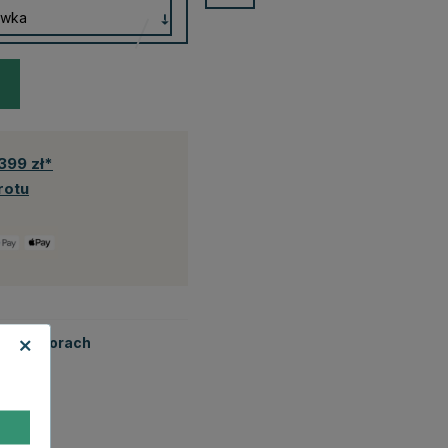
399 zł*
rotu
tych kolorach