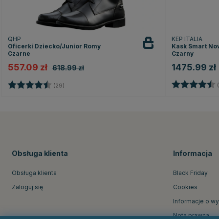
QHP
KEP ITALIA
Oficerki Dziecko/Junior Romy
Kask Smart Nov
Czarne
Czarny
557.09 zł
1475.99 zł
618.99 zł
Ocena:
Ocena:
4.5 na 5 gwiazdek
(
(29)
Obsługa klienta
Informacja
Obsługa klienta
Black Friday
Zaloguj się
Cookies
Informacje o w
Nota prawna