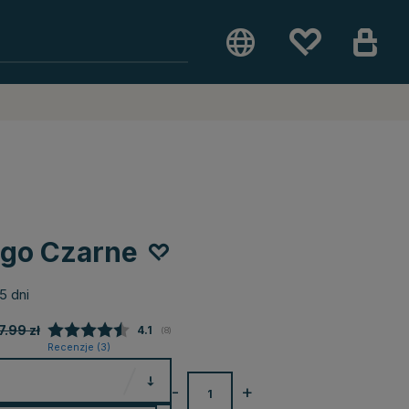
ogo Czarne
5 dni
7.99
zł
Średnia ocena:
4.1
(
głosy:
8
)
Recenzje (
3
)
-
+