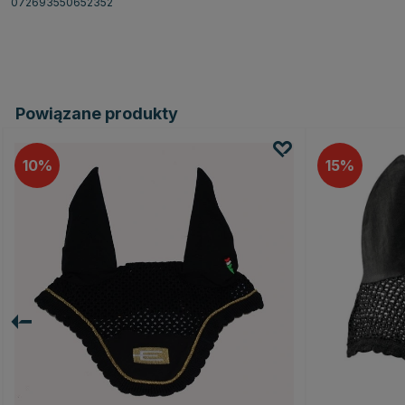
072693550652352
Powiązane produkty
10
15