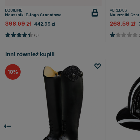
EQUILINE
VEREDUS
Nauszniki E-logo Granatowe
Nauszniki Cza
398.69 zł
268.59 zł
442.99 zł
Ocena:
4.7 na 5 gwiazdek
Ocena:
(3)
(
Inni również kupili
10