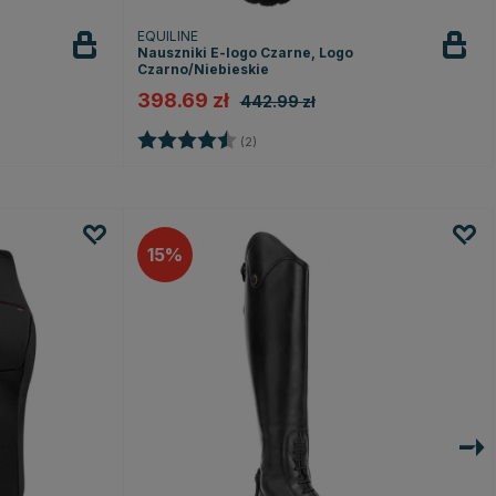
EQUILINE
Nauszniki E-logo Czarne, Logo
Czarno/Niebieskie
398.69 zł
442.99 zł
Ocena:
4.5 na 5 gwiazdek
(2)
15