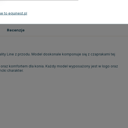
e to equinest.pl
Niebieski
Recenzje
ality Line z przodu. Model doskonale komponuje się z czaprakami tej
oraz komfortem dla konia. Każdy model wyposażony jest w logo oraz
cki charakter.