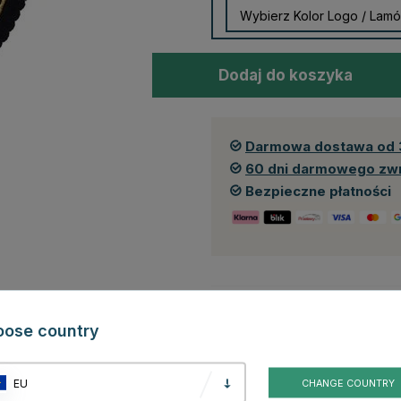
Dodaj do koszyka
Darmowa dostawa od 
60 dni darmowego zw
Bezpieczne płatności
Produkt dostępny również w 
oose country
EU
CHANGE COUNTRY