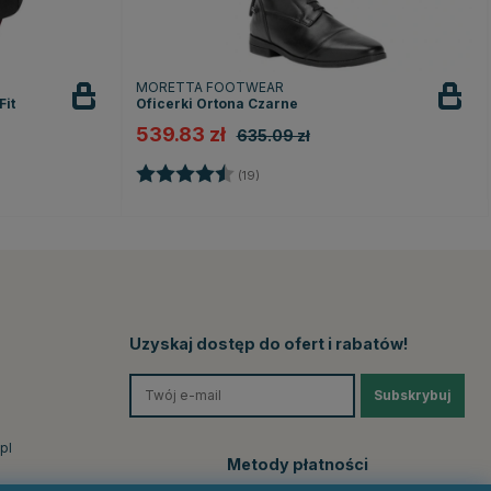
MORETTA FOOTWEAR
Fit
Oficerki Ortona Czarne
539.83 zł
635.09 zł
Ocena:
4.3 na 5 gwiazdek
(19)
ek
Uzyskaj dostęp do ofert i rabatów!
Subskrybuj
pl
Metody płatności