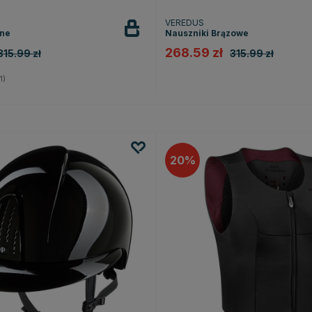
VEREDUS
rne
Nauszniki Brązowe
268.59 zł
315.99 zł
315.99 zł
1.0 na 5 gwiazdek
1)
20