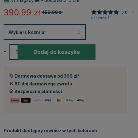
W magazynie - dostawa 3-5 dni
390.99
zł
459.99
zł
Średnia
5.0
(
głos
2
)
Recenzje (
1
)
Wybierz
Rozmiar
-
+
Dodaj do koszyka
Darmowa dostawa od 399 zł*
60 dni darmowego zwrotu
Bezpieczne płatności
Produkt dostępny również w tych kolorach