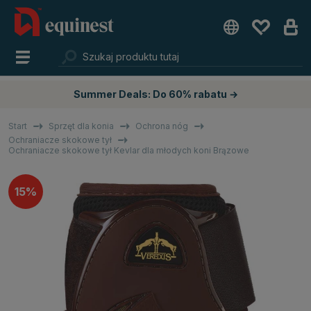
Summer Deals: Do 60% rabatu →
Start
Sprzęt dla konia
Ochrona nóg
Ochraniacze skokowe tył
Ochraniacze skokowe tył Kevlar dla młodych koni Brązowe
15%