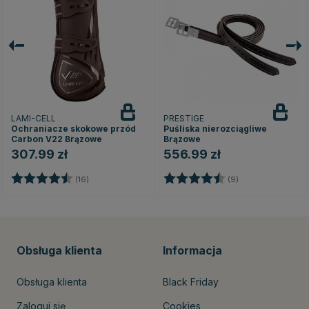
LAMI-CELL
PRESTIGE
Ochraniacze skokowe przód
Puśliska nierozciągliwe
Carbon V22 Brązowe
Brązowe
307.99 zł
556.99 zł
Ocena:
4.6 na 5 gwiazdek
Ocena:
4.9 na 5 gwiazd
(16)
(9)
Obsługa klienta
Informacja
Obsługa klienta
Black Friday
Zaloguj się
Cookies