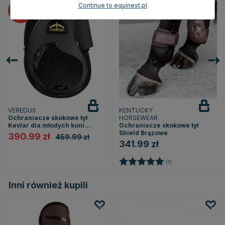
Continue to equinest.pl
15
VEREDUS
KENTUCKY
Ochraniacze skokowe tył
HORSEWEAR
Kevlar dla młodych koni
Ochraniacze skokowe tył
Czarne
Shield Brązowe
390.99 zł
459.99 zł
341.99 zł
Ocena:
5.0 na 5 gwiazde
(1)
Inni również kupili