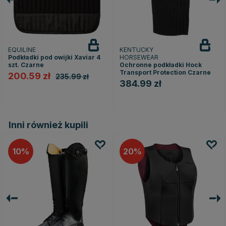
EQUILINE
KENTUCKY
Podkładki pod owijki Xaviar 4
HORSEWEAR
szt. Czarne
Ochronne podkładki Hock
Transport Protection Czarne
200.59 zł
235.99 zł
384.99 zł
ek
Inni również kupili
10
20