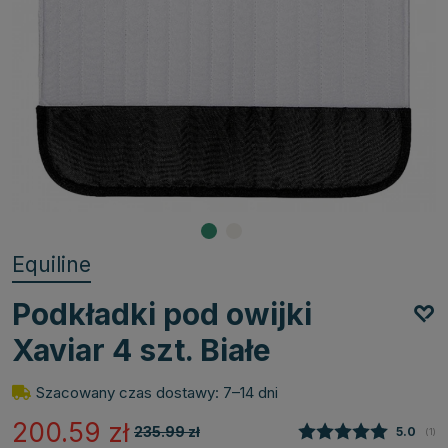
Equiline
Podkładki pod owijki
Xaviar 4 szt. Białe
Szacowany czas dostawy: 7–14 dni
200.59
zł
235.99
zł
Średnia
5.0
(
gło
1
)