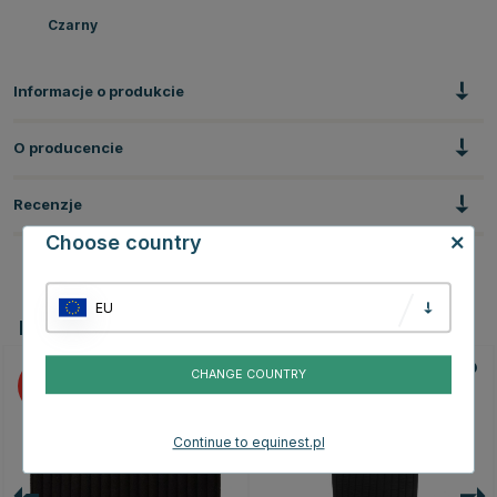
Czarny
Informacje o produkcie
O producencie
Recenzje
Choose country
EU
Powiązane produkty
CHANGE COUNTRY
15
Continue to equinest.pl