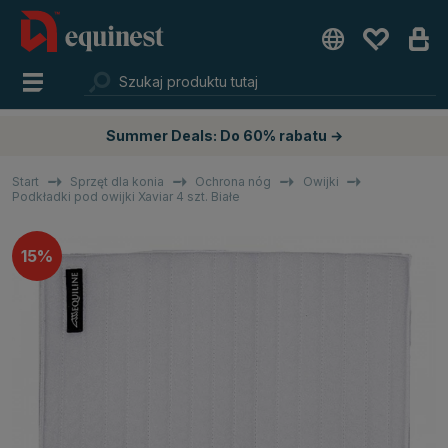
Summer Deals: Do 60% rabatu →
Start
Sprzęt dla konia
Ochrona nóg
Owijki
Podkładki pod owijki Xaviar 4 szt. Białe
15