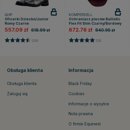
QHP
KOMPERDELL
Oficerki Dziecko/Junior
Ochraniacz pleców Ballistic
Romy Czarne
Flex Fit Slim Czarny/Bordowy
557.09 zł
672.76 zł
618.99 zł
840.95 zł
zdek
Ocena:
4.5 na 5 gwiazdek
Ocena:
5.0 na 5 gwiazd
(29)
(13)
Obsługa klienta
Informacja
Obsługa klienta
Black Friday
Zaloguj się
Cookies
Informacje o wysyłce
Nota prawna
O firmie Equinest