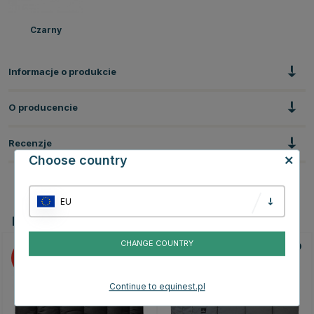
Czarny
Informacje o produkcie
O producencie
Recenzje
Choose country
EU
Powiązane produkty
CHANGE COUNTRY
15
Continue to equinest.pl