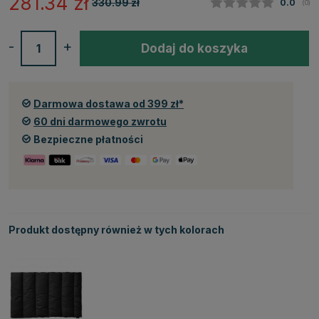
281.34
zł
330.99
zł
Średnia
0.0
(
głos
0
)
-
+
Dodaj do koszyka
Darmowa dostawa od 399 zł*
60 dni darmowego zwrotu
Bezpieczne płatności
Produkt dostępny również w tych kolorach