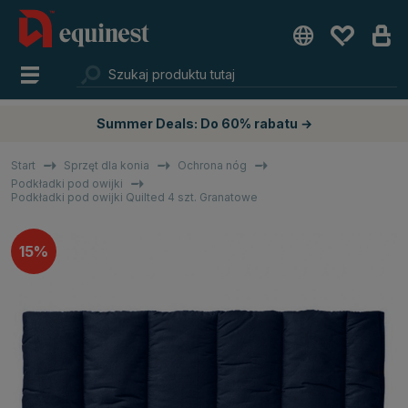
Summer Deals: Do 60% rabatu →
Start
Sprzęt dla konia
Ochrona nóg
Podkładki pod owijki
Podkładki pod owijki Quilted 4 szt. Granatowe
15