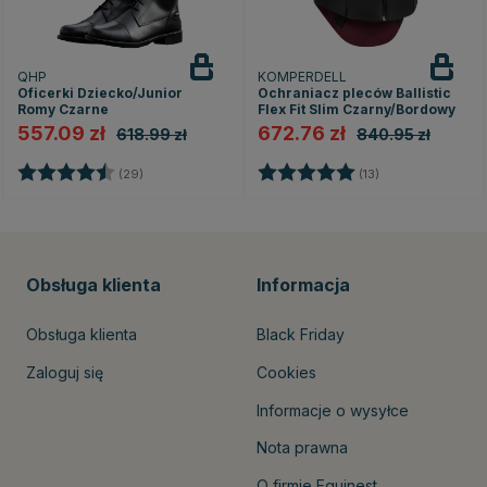
QHP
KOMPERDELL
Oficerki Dziecko/Junior
Ochraniacz pleców Ballistic
Romy Czarne
Flex Fit Slim Czarny/Bordowy
557.09 zł
672.76 zł
618.99 zł
840.95 zł
Ocena:
4.5 na 5 gwiazdek
Ocena:
5.0 na 5 gwiazd
(29)
(13)
Obsługa klienta
Informacja
Obsługa klienta
Black Friday
Zaloguj się
Cookies
Informacje o wysyłce
Nota prawna
O firmie Equinest