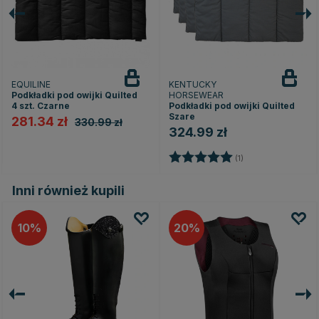
EQUILINE
KENTUCKY
Podkładki pod owijki Quilted
HORSEWEAR
4 szt. Czarne
Podkładki pod owijki Quilted
Szare
281.34 zł
330.99 zł
324.99 zł
Ocena:
5.0 na 5 gwiazde
(1)
Inni również kupili
10
20