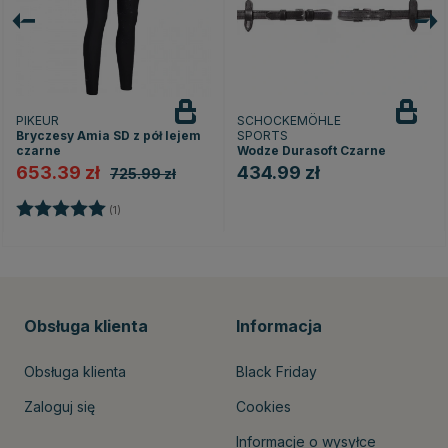
PIKEUR
SCHOCKEMÖHLE
Bryczesy Amia SD z pół lejem
SPORTS
czarne
Wodze Durasoft Czarne
653.39 zł
434.99 zł
725.99 zł
dek
Ocena:
5.0 na 5 gwiazdek
(1)
Obsługa klienta
Informacja
Obsługa klienta
Black Friday
Zaloguj się
Cookies
Informacje o wysyłce