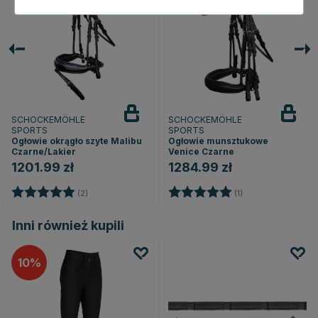
SCHOCKEMÖHLE
SCHOCKEMÖHLE
SPORTS
SPORTS
Ogłowie okrągło szyte Malibu
Ogłowie munsztukowe
Czarne/Lakier
Venice Czarne
1201.99 zł
1284.99 zł
dek
Ocena:
5.0 na 5 gwiazdek
Ocena:
5.0 na 5 gwiazde
(2)
(1)
Inni również kupili
10