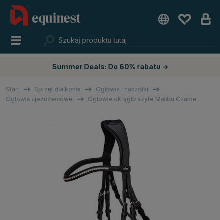
Summer Deals: Do 60% rabatu →
Start
Sprzęt dla konia
Ogłowia i naczółki
Ogłowia ujeżdżeniowe
Ogłowie okrągło szyte Malibu Czarne