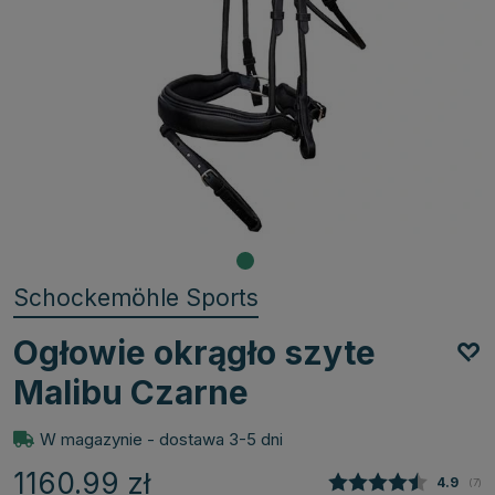
Schockemöhle Sports
Ogłowie okrągło szyte
Malibu Czarne
W magazynie - dostawa 3-5 dni
1160.99
zł
Średnia
4.9
(
głos
7
)