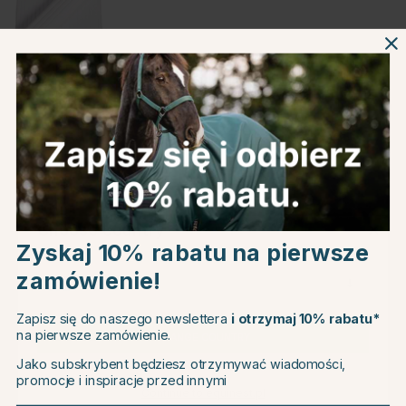
Biały
Informacje o produkcie
O producencie
Choose country
Recenzje
Zyskaj 10% rabatu na pierwsze
zamówienie!
EU
Zapisz się do naszego newslettera
i otrzymaj 10% rabatu*
Powiązane produkty
na pierwsze zamówienie.
CHANGE COUNTRY
Jako subskrybent będziesz otrzymywać wiadomości,
20
promocje i inspiracje przed innymi
Continue to equinest.pl