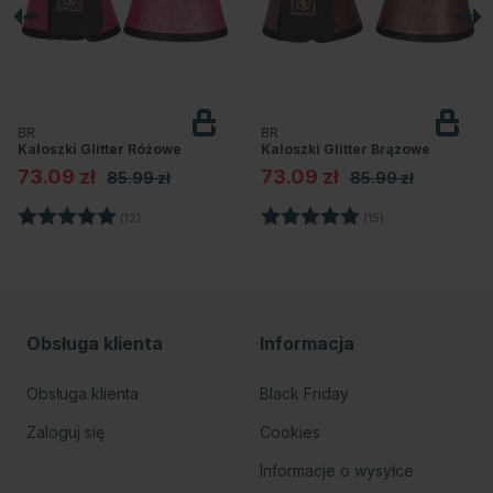
BR
BR
Kaloszki Glitter Różowe
Kaloszki Glitter Brązowe
73.09 zł
73.09 zł
85.99 zł
85.99 zł
azdek
Ocena:
5.0 na 5 gwiazdek
Ocena:
5.0 na 5 gwiazd
(12)
(15)
Obsługa klienta
Informacja
Obsługa klienta
Black Friday
Zaloguj się
Cookies
Informacje o wysyłce