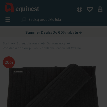
Summer Deals: Do 60% rabatu →
Start
Sprzęt dla konia
Ochrona nóg
Podkładki pod owijki
Podkładki Scandic PK Czarne
20%