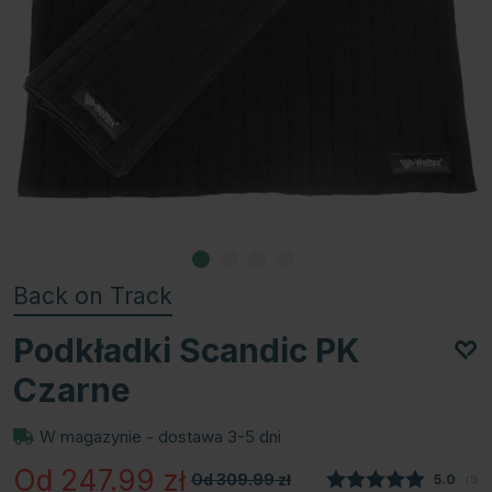
Back on Track
Podkładki Scandic PK
Czarne
W magazynie - dostawa 3-5 dni
Od 247.99
zł
Od 309.99
zł
Średnia
5.0
(
głos
5
)