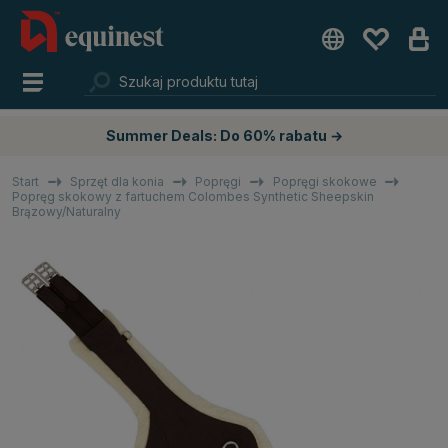
Summer Deals: Do 60% rabatu →
Start
Sprzęt dla konia
Popręgi
Popręgi skokowe
Popręg skokowy z fartuchem Colombes Synthetic Sheepskin
Brązowy/Naturalny