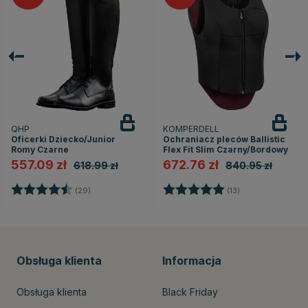
QHP
KOMPERDELL
Oficerki Dziecko/Junior
Ochraniacz pleców Ballistic
Romy Czarne
Flex Fit Slim Czarny/Bordowy
557.09 zł
672.76 zł
618.99 zł
840.95 zł
dek
Ocena:
4.5 na 5 gwiazdek
Ocena:
5.0 na 5 gwiazd
(29)
(13)
Obsługa klienta
Informacja
Obsługa klienta
Black Friday