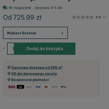
W magazynie - dostawa 3-5 dni
Od 725.99
zł
Średnia
0.0
(
głos
0
)
Wybierz
Rozmiar
-
+
Dodaj do koszyka
Darmowa dostawa od 399 zł*
60 dni darmowego zwrotu
Bezpieczne płatności