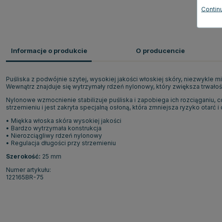
Continu
Informacje o produkcie
O producencie
Puśliska z podwójnie szytej, wysokiej jakości włoskiej skóry, niezwykle 
Wewnątrz znajduje się wytrzymały rdzeń nylonowy, który zwiększa trwałoś
Nylonowe wzmocnienie stabilizuje puśliska i zapobiega ich rozciąganiu, c
strzemieniu i jest zakryta specjalną osłoną, która zmniejsza ryzyko ota
• Miękka włoska skóra wysokiej jakości
• Bardzo wytrzymała konstrukcja
• Nierozciągliwy rdzeń nylonowy
• Regulacja długości przy strzemieniu
Szerokość:
25 mm
Numer artykułu:
122165BR-75