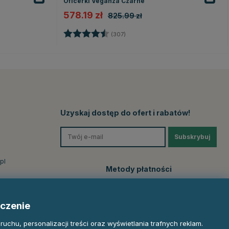
Oficerki Veganza Czarne
578.19 zł
825.99 zł
ek
Ocena:
4.4 na 5 gwiazdek
(307)
Uzyskaj dostęp do ofert i rabatów!
Subskrybuj
pl
Metody płatności
czenie
uchu, personalizacji treści oraz wyświetlania trafnych reklam.