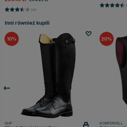
Ocena:
(
Ocena:
3.3 na 5 gwiazdek
(13)
Inni również kupili
10
20
QHP
KOMPERDELL