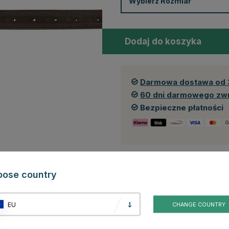
Wybierz
Rozmiar
Dodaj do koszyka
Darmowa dostawa od 
60 dni darmowego zw
Bezpieczne płatności
oose country
Produkt dostępny również w 
EU
CHANGE COUNTRY