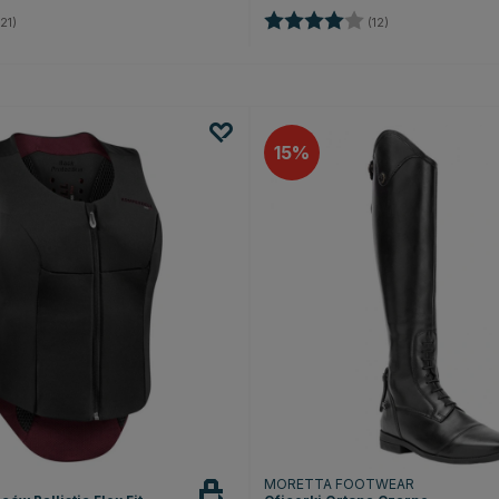
4.5 na 5 gwiazdek
Ocena:
4.0 na 5 gwiazd
21)
(12)
15
MORETTA FOOTWEAR