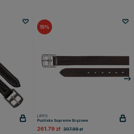
15
LIPPO
Puśliska Supreme Brązowe
261.79 zł
307.99 zł