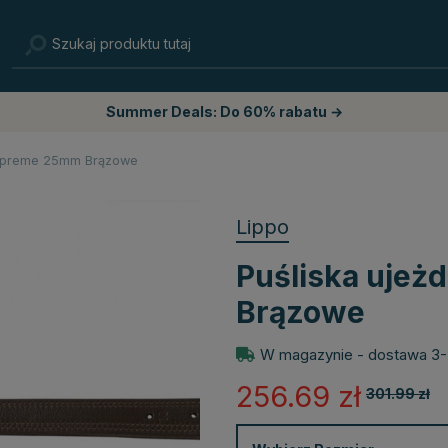
Summer Deals: Do 60% rabatu →
Supreme 25mm Brązowe
Lippo
Puśliska uje
Brązowe
W magazynie - dostawa 3-
256.69
zł
301.99
zł