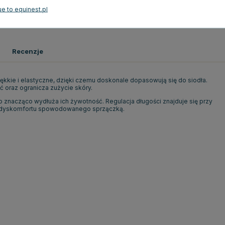
e to equinest.pl
Czarny
Recenzje
miękkie i elastyczne, dzięki czemu doskonale dopasowują się do siodła.
ć oraz ogranicza zużycie skóry.
o znacząco wydłuża ich żywotność. Regulacja długości znajduje się przy
rć i dyskomfortu spowodowanego sprzączką.