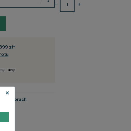
-
+
399 zł*
rotu
tych kolorach