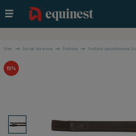
Start
Sprzęt dla konia
Puśliska
Puśliska ujeżdżeniowe 
15%