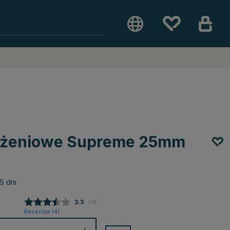
żdżeniowe Supreme 25mm
5 dni
Średnia ocena:
3.3
(
głosy:
13
)
Recenzje (
4
)