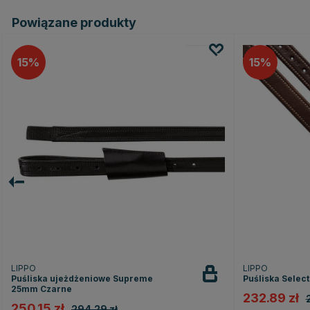
Powiązane produkty
15
15
LIPPO
LIPPO
Puśliska ujeżdżeniowe Supreme
Puśliska Selec
25mm Czarne
232.89 zł
250.15 zł
294.29 zł