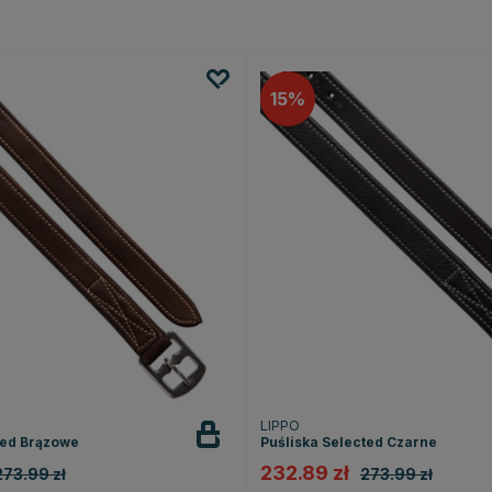
15
LIPPO
ted Brązowe
Puśliska Selected Czarne
232.89 zł
273.99 zł
273.99 zł