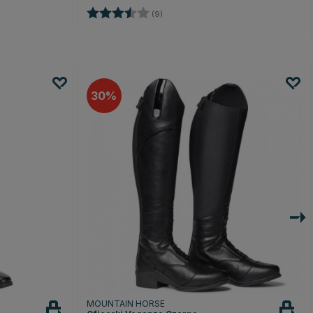
ek
Ocena:
3.9 na 5 gwiazdek
(9)
30
MOUNTAIN HORSE