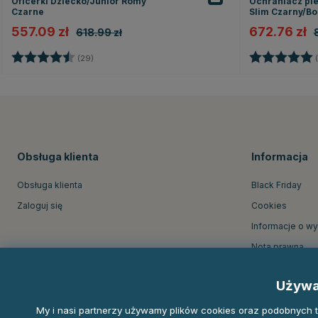
Oficerki Dziecko/Junior Romy
Ochraniacz plec
Czarne
Slim Czarny/B
557.09 zł
672.76 zł
618.99 zł
Ocena:
4.5 na 5 gwiazdek
Ocena:
(29)
(
Obsługa klienta
Informacja
Obsługa klienta
Black Friday
Zaloguj się
Cookies
Informacje o w
Nota prawna
O firmie Equine
Używa
Regulamin skle
My i nasi partnerzy używamy plików cookies oraz podobnych tec