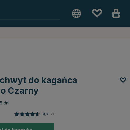
uchwyt do kagańca
o Czarny
5 dni
Średnia ocena:
4.7
(
głosy:
3
)