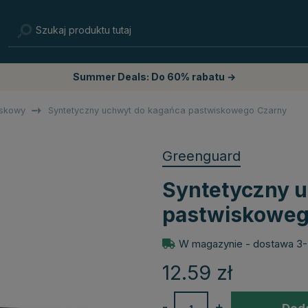
Summer Deals: Do 60% rabatu →
iskowy
Syntetyczny uchwyt do kagańca pastwiskowego Czarny
Greenguard
Syntetyczny 
pastwiskoweg
W magazynie - dostawa 3-
12.59
zł
-
+