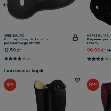
GREENGUARD
HORSE GUARD
Gumowy uchwyt do kagańca
Kaganiec past
pastwiskowego Czarny
Czarny
12.59 zł
96.93 zł
11
Ocena:
4.0 na 5 gwiazdek
Ocena:
(2)
(
Inni również kupili
10
20