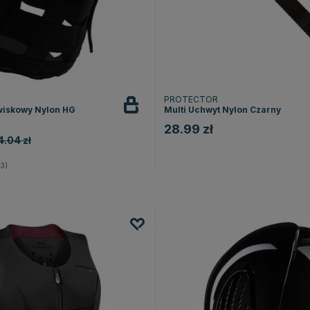
PROTECTOR
wiskowy Nylon HG
Multi Uchwyt Nylon Czarny
28.99 zł
4.04 zł
3.7 na 5 gwiazdek
3)