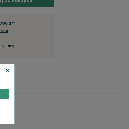
j do koszyka
399 zł*
rotu