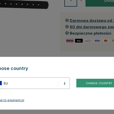
Doda
Darmowa dostawa od 
60 dni darmowego zw
Bezpieczne płatności
oose country
Recenzje
EU
CHANGE COUNTRY
niem dla twojej maski do wypasu Greenguard. Ta syntetyczna klamerka
anie, co jest kluczowe przy używaniu maski do kontrolowania wzrostu
u. Klamerka jest łatwa do regulacji, co ułatwia osiągnięcie idealnego
e to equinest.pl
e użytkowanie, jak i dłuższe przejażdżki.