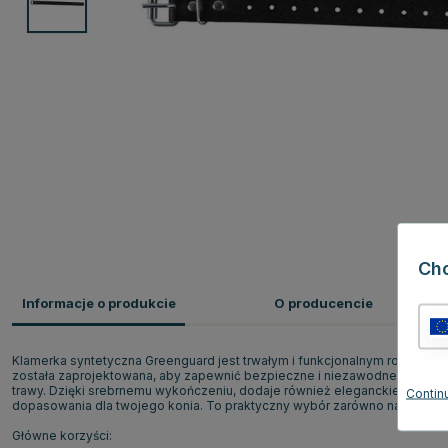
Ch
Informacje o produkcie
O producencie
Klamerka syntetyczna Greenguard jest trwałym i funkcjonalnym rozwiąza
została zaprojektowana, aby zapewnić bezpieczne i niezawodne dopasow
trawy. Dzięki srebrnemu wykończeniu, dodaje również eleganckiego wygląd
Continu
dopasowania dla twojego konia. To praktyczny wybór zarówno na codzienn
Główne korzyści: