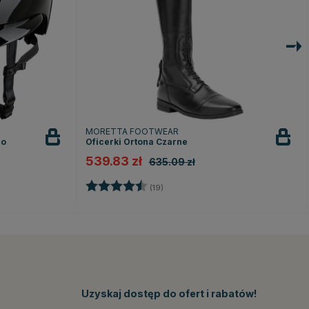
MORETTA FOOTWEAR
lo
Oficerki Ortona Czarne
539.83 zł
635.09 zł
Ocena:
4.3 na 5 gwiazdek
(19)
ek
Uzyskaj dostęp do ofert i rabatów!