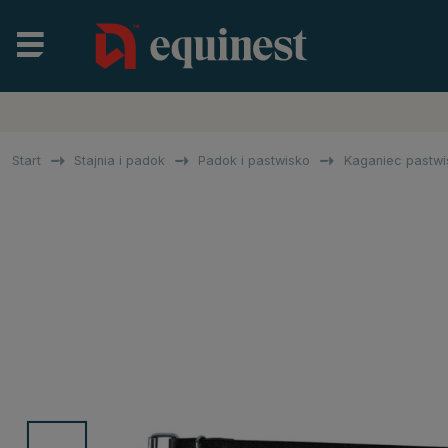
Start
Stajnia i padok
Padok i pastwisko
Kaganiec pastw