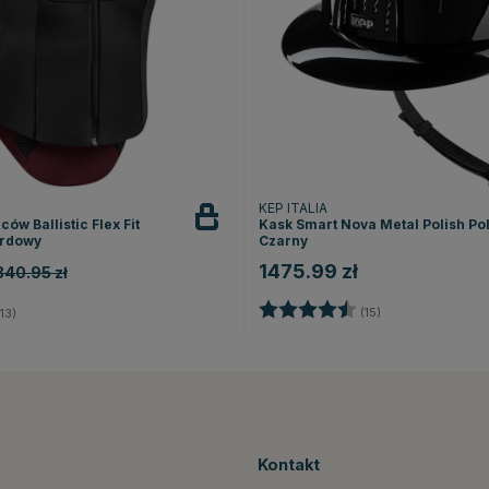
KEP ITALIA
ów Ballistic Flex Fit
Kask Smart Nova Metal Polish Po
ordowy
Czarny
1475.99 zł
840.95 zł
Ocena:
4.5 na 5 gwiazd
5.0 na 5 gwiazdek
(15)
13)
Kontakt