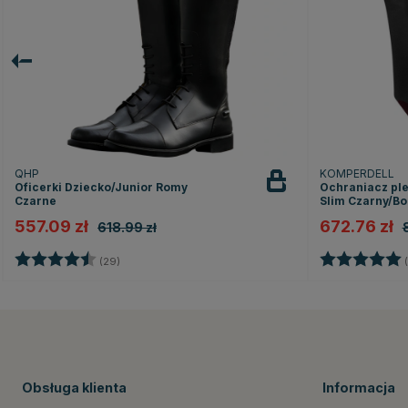
QHP
KOMPERDELL
Oficerki Dziecko/Junior Romy
Ochraniacz plec
Czarne
Slim Czarny/B
557.09 zł
672.76 zł
618.99 zł
Ocena:
4.5 na 5 gwiazdek
Ocena:
(29)
(
Obsługa klienta
Informacja