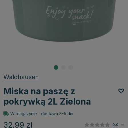
Waldhausen
Miska na paszę z
pokrywką 2L Zielona
W magazynie - dostawa 3-5 dni
32.99
zł
Średnia
0.0
(
głos
0
)