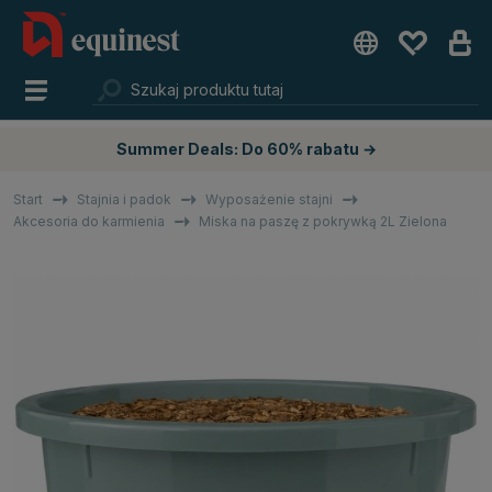
Summer Deals: Do 60% rabatu →
Start
Stajnia i padok
Wyposażenie stajni
Akcesoria do karmienia
Miska na paszę z pokrywką 2L Zielona