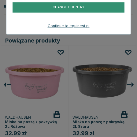
Recenzje
CHANGE COUNTRY
Continue to equinest.pl
Powiązane produkty
WALDHAUSEN
WALDHAUSEN
Miska na paszę z pokrywką
Miska na paszę z pokrywką
2L Różowa
2L Szara
32.99 zł
32.99 zł