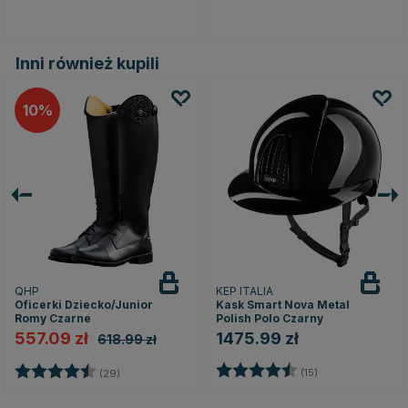
Inni również kupili
10
QHP
KEP ITALIA
Oficerki Dziecko/Junior
Kask Smart Nova Metal
Romy Czarne
Polish Polo Czarny
557.09 zł
1475.99 zł
618.99 zł
azdek
Ocena:
4.5 na 5 gwiazd
Ocena:
4.5 na 5 gwiazdek
(15)
(29)