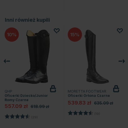
Inni również kupili
10
15
QHP
MORETTA FOOTWEAR
Oficerki Dziecko/Junior
Oficerki Ortona Czarne
Romy Czarne
539.83 zł
635.09 zł
557.09 zł
618.99 zł
Ocena:
4.3 na 5 gwiazd
(19)
dek
Ocena:
4.5 na 5 gwiazdek
(29)