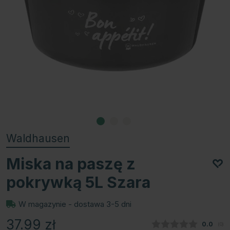
Waldhausen
Miska na paszę z
pokrywką 5L Szara
W magazynie - dostawa 3-5 dni
37.99
zł
Średnia
0.0
(
głos
0
)