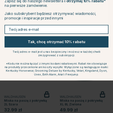
Zapisz się do naszego newslettera
i otrzymaj 10% rabatu*
na pierwsze zamówienie.
Recenzje
CHANGE COUNTRY
Jako subskrybent będziesz otrzymywać wiadomości,
promocje i inspiracje przed innymi
Continue to equinest.pl
Twój adres e-mail
Powiązane produkty
Tak, chcę otrzymać 10% rabatu
Twój adres e-mail jest u nas bezpieczny i możesz w każdej chwili
zrezygnować z subskrypcji.
*Kodu nie można łączyć z innymi kodami rabatowymi. Rabat nie obowiązuje
na produkty przecenione ani koszty wysyłki. Wyłączone są następujące marki:
Kentucky Horsewear, Grooming Deluxe by Kentucky, Velari, Kingsland, Dyon,
Uvex, Birth Alarm, Ariat i Freejump.
WALDHAUSEN
WALDHAUSEN
Miska na paszę z pokrywką
Miska na paszę z pokrywką
2L Szara
XL 8L Zielona
32.99 zł
49.99 zł