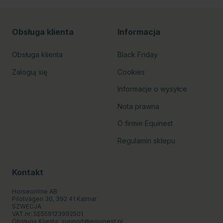
Obsługa klienta
Informacja
Obsługa klienta
Black Friday
Zaloguj się
Cookies
Informacje o wysyłce
Nota prawna
O firmie Equinest
Regulamin sklepu
Kontakt
Horseonline AB
Pilotvägen 30, 392 41 Kalmar
SZWECJA
VAT.nr: SE559123992501
Obsługa Klienta:
support@equinest.pl