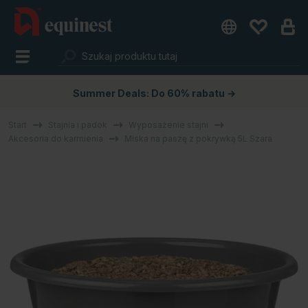
Summer Deals: Do 60% rabatu →
Start
Stajnia i padok
Wyposażenie stajni
Akcesoria do karmienia
Miska na paszę z pokrywką 5L Szara