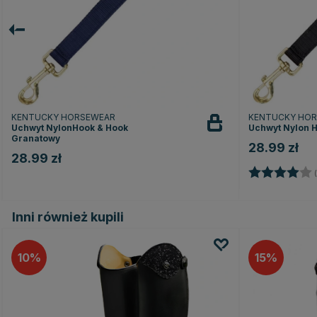
KENTUCKY HORSEWEAR
KENTUCKY HO
Uchwyt NylonHook & Hook
Uchwyt Nylon 
Granatowy
28.99 zł
28.99 zł
Ocena:
(
Inni również kupili
10
15