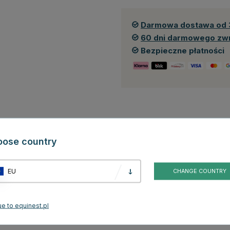
Darmowa dostawa od 
60 dni darmowego zw
Bezpieczne płatności
oose country
Recenzje
EU
CHANGE COUNTRY
arabińczykiem, wyposażona w cztery nawiercone otwory montażowe. W
y mocujące do danego podłoża.
e to equinest.pl
 x 5 cm, a karabińczyk ma wymiary 10 x 5 cm. Srebrne wykończenie