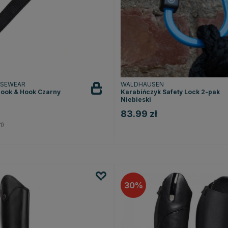
RSEWEAR
WALDHAUSEN
Hook & Hook Czarny
Karabińczyk Safety Lock 2-pak
Niebieski
83.99 zł
4.0 na 5 gwiazdek
1)
30