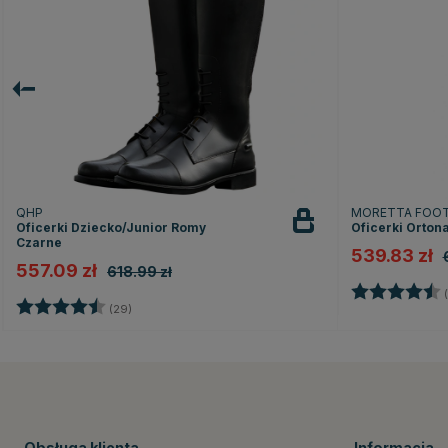
QHP
MORETTA FOO
Oficerki Dziecko/Junior Romy
Oficerki Orton
Czarne
539.83 zł
557.09 zł
618.99 zł
Ocena:
(
Ocena:
4.5 na 5 gwiazdek
(29)
Obsługa klienta
Informacja