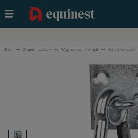
Start
Stajnia i padok
Wyposażenie stajni
Haki i wieszaki