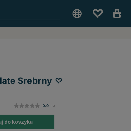
late Srebrny
Średnia ocena:
0.0
(
głosy:
0
)
j do koszyka