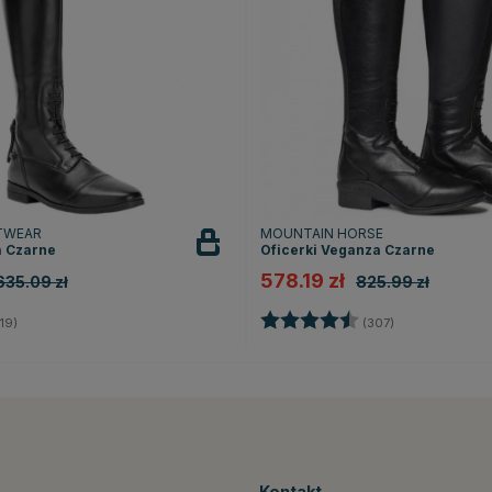
TWEAR
MOUNTAIN HORSE
a Czarne
Oficerki Veganza Czarne
578.19 zł
635.09 zł
825.99 zł
4.3 na 5 gwiazdek
Ocena:
4.4 na 5 gwia
19)
(307)
Kontakt