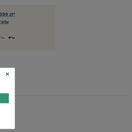
399 zł*
rotu