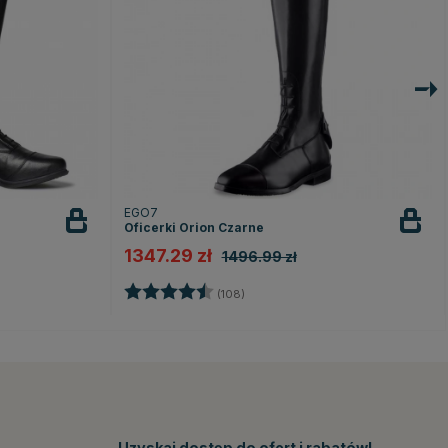
EGO7
Oficerki Orion Czarne
1347.29 zł
1496.99 zł
zdek
Ocena:
4.3 na 5 gwiazdek
(108)
Uzyskaj dostęp do ofert i rabatów!