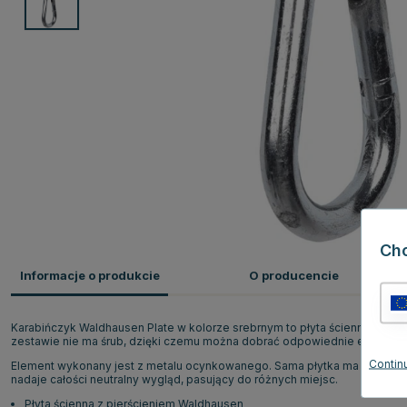
Ch
Informacje o produkcie
O producencie
Karabińczyk Waldhausen Plate w kolorze srebrnym to płyta ścienna z k
zestawie nie ma śrub, dzięki czemu można dobrać odpowiednie element
Continu
Element wykonany jest z metalu ocynkowanego. Sama płytka ma wymiary 5
nadaje całości neutralny wygląd, pasujący do różnych miejsc.
Płyta ścienna z pierścieniem Waldhausen