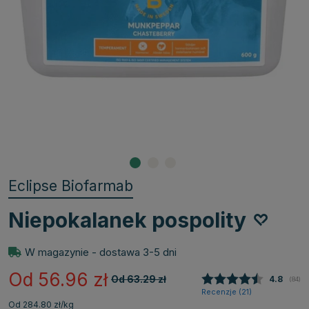
Eclipse Biofarmab
Niepokalanek pospolity
W magazynie - dostawa 3-5 dni
Od 56.96
zł
Od 63.29
zł
Średnia 
4.8
(
głosy
84
)
Recenzje (
21
)
Od 284.80 zł/kg