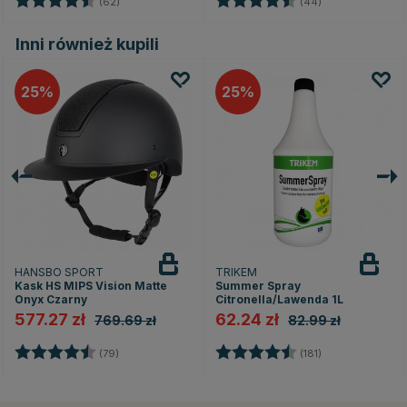
(62)
(44)
Inni również kupili
25
25
HANSBO SPORT
TRIKEM
Kask HS MIPS Vision Matte
Summer Spray
Onyx Czarny
Citronella/Lawenda 1L
577.27 zł
62.24 zł
769.69 zł
82.99 zł
zdek
Ocena:
4.7 na 5 gwiazdek
Ocena:
4.4 na 5 gwiaz
(79)
(181)