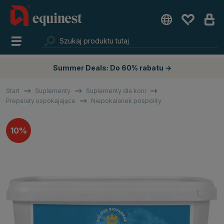
Summer Deals: Do 60% rabatu →
Start
Suplementy
Suplementy dla koni
Preparaty uspokajające
Niepokalanek pospolity
10%