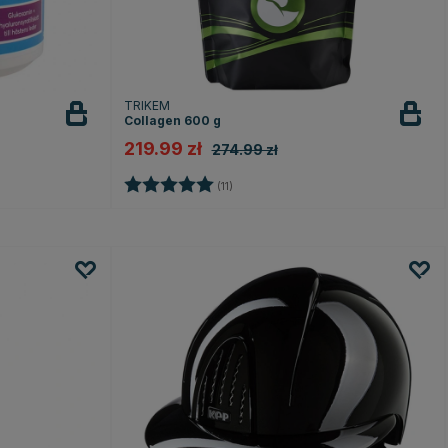
TRIKEM
Collagen 600 g
219.99 zł
274.99 zł
k
Ocena:
5.0 na 5 gwiazdek
(11)