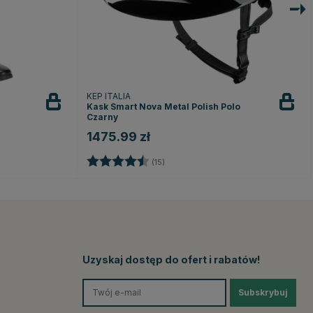
KEP ITALIA
Kask Smart Nova Metal Polish Polo
Czarny
1475.99 zł
ek
Ocena:
4.5 na 5 gwiazdek
(15)
Uzyskaj dostęp do ofert i rabatów!
Subskrybuj