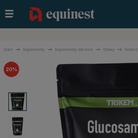
Start
Suplementy
Suplementy dla koni
Stawy
Glukoz
20%