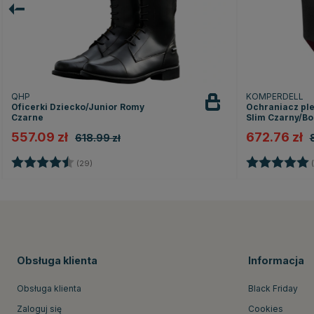
QHP
KOMPERDELL
Oficerki Dziecko/Junior Romy
Ochraniacz plec
Czarne
Slim Czarny/B
557.09 zł
672.76 zł
618.99 zł
Ocena:
4.5 na 5 gwiazdek
Ocena:
(29)
(
Obsługa klienta
Informacja
Obsługa klienta
Black Friday
Zaloguj się
Cookies