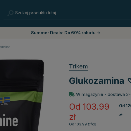
Summer Deals: Do 60% rabatu →
amina
Trikem
Glukozamina
W magazynie - dostawa 3-
Od 103.99
Od 12
zł
zł
Od 103.99 zł/kg