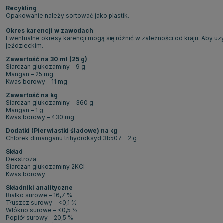
Recykling
Opakowanie należy sortować jako plastik.
Okres karencji w zawodach
Ewentualne okresy karencji mogą się różnić w zależności od kraju. Aby u
jeździeckim.
Zawartość na 30 ml (25 g)
Siarczan glukozaminy – 9 g
Mangan – 25 mg
Kwas borowy – 11 mg
Zawartość na kg
Siarczan glukozaminy – 360 g
Mangan – 1 g
Kwas borowy – 430 mg
Dodatki (Pierwiastki śladowe) na kg
Chlorek dimanganu trihydroksyd 3b507 – 2 g
Skład
Dekstroza
Siarczan glukozaminy 2KCl
Kwas borowy
Składniki analityczne
Białko surowe – 16,7 %
Tłuszcz surowy – <0,1 %
Włókno surowe – <0,5 %
Popiół surowy – 20,5 %