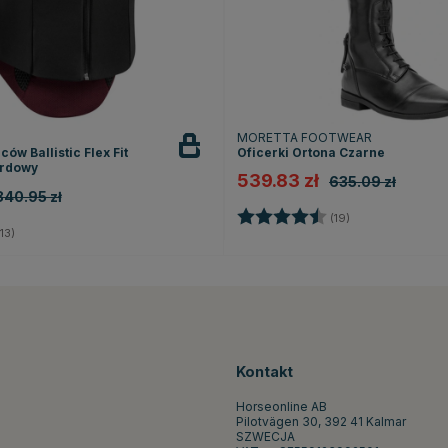
MORETTA FOOTWEAR
ów Ballistic Flex Fit
Oficerki Ortona Czarne
ordowy
539.83 zł
635.09 zł
840.95 zł
Ocena:
4.3 na 5 gwiazd
(19)
5.0 na 5 gwiazdek
13)
Kontakt
Horseonline AB
Pilotvägen 30, 392 41 Kalmar
SZWECJA