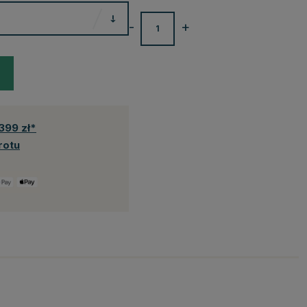
-
+
399 zł*
rotu