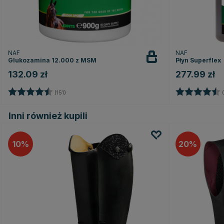
NAF
NAF
Glukozamina 12.000 z MSM
Płyn Superflex
132.09 zł
277.99 zł
Ocena:
4.7 na 5 gwiazdek
Ocena:
(151)
(
Inni również kupili
10
20