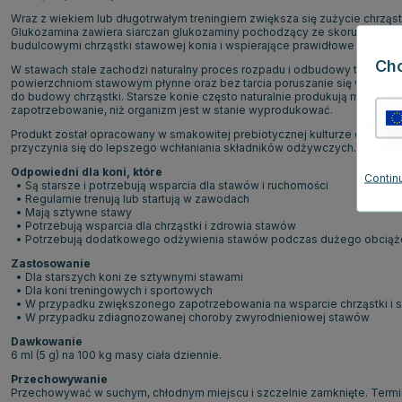
Wraz z wiekiem lub długotrwałym treningiem zwiększa się zużycie chrząs
Glukozamina zawiera siarczan glukozaminy pochodzący ze skorupiaków 
budulcowymi chrząstki stawowej konia i wspierające prawidłowe funkcj
Ch
W stawach stale zachodzi naturalny proces rozpadu i odbudowy tkanki chr
powierzchniom stawowym płynne oraz bez tarcia poruszanie się względe
do budowy chrząstki. Starsze konie często naturalnie produkują mniej g
zapotrzebowanie, niż organizm jest w stanie wyprodukować.
Produkt został opracowany w smakowitej prebiotycznej kulturze drożdży, kt
przyczynia się do lepszego wchłaniania składników odżywczych.
Odpowiedni dla koni, które
Continu
• Są starsze i potrzebują wsparcia dla stawów i ruchomości
• Regularnie trenują lub startują w zawodach
• Mają sztywne stawy
• Potrzebują wsparcia dla chrząstki i zdrowia stawów
• Potrzebują dodatkowego odżywienia stawów podczas dużego obciąż
Zastosowanie
• Dla starszych koni ze sztywnymi stawami
• Dla koni treningowych i sportowych
• W przypadku zwiększonego zapotrzebowania na wsparcie chrząstki i 
• W przypadku zdiagnozowanej choroby zwyrodnieniowej stawów
Dawkowanie
6 ml (5 g) na 100 kg masy ciała dziennie.
Przechowywanie
Przechowywać w suchym, chłodnym miejscu i szczelnie zamknięte. Termin