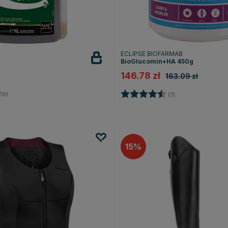
ECLIPSE BIOFARMAB
BioGlucomin+HA 450g
146.78 zł
163.09 zł
4.9 na 5 gwiazdek
Ocena:
4.9 na 5 gwiazde
19)
(7)
15