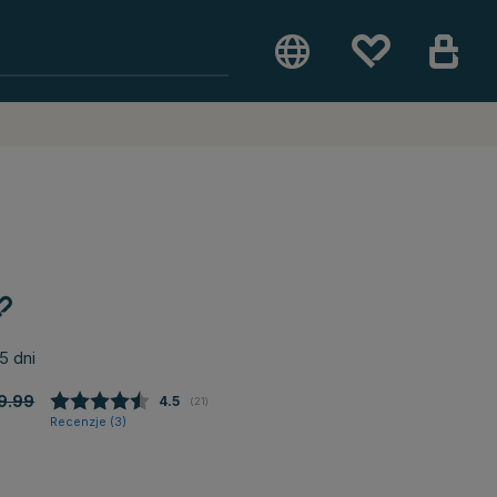
5 dni
9.99
Średnia ocena:
4.5
(
głosy:
21
)
Recenzje (
3
)