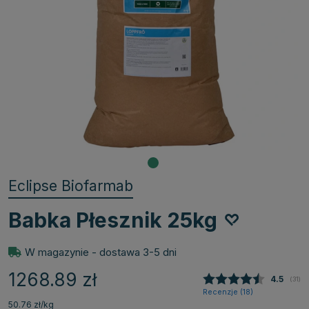
Eclipse Biofarmab
Babka Płesznik 25kg
W magazynie - dostawa 3-5 dni
1268.89
zł
Średnia
4.5
(
głos
31
)
Recenzje (
18
)
50.76 zł/kg