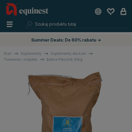
Summer Deals: Do 60% rabatu →
Start
Suplementy
Suplementy dla koni
Trawienie i żołądek
Babka Płesznik 25kg