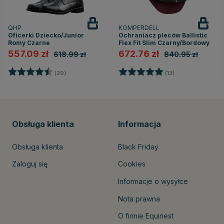
QHP
KOMPERDELL
Oficerki Dziecko/Junior
Ochraniacz pleców Ballistic
Romy Czarne
Flex Fit Slim Czarny/Bordowy
557.09 zł
672.76 zł
618.99 zł
840.95 zł
Ocena:
4.5 na 5 gwiazdek
Ocena:
5.0 na 5 gwiazd
(29)
(13)
Obsługa klienta
Informacja
Obsługa klienta
Black Friday
Zaloguj się
Cookies
Informacje o wysyłce
Nota prawna
O firmie Equinest