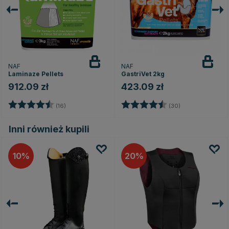
NAF
NAF
Laminaze Pellets
GastriVet 2kg
912.09 zł
423.09 zł
Ocena:
4.6 na 5 gwiazdek
Ocena:
4.6 na 5 gwiaz
(16)
(30)
Inni również kupili
10
20