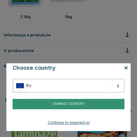
2.5kg
5kg
Informacje o produkcie
O producencie
Recenzje
Choose country
EU
Powiązane produkty
CHANGE COUNTRY
Continue to equinest.pl