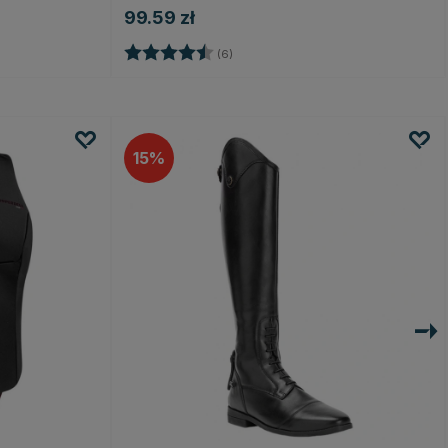
99.59 zł
Ocena:
4.7 na 5 gwiazdek
(6)
15