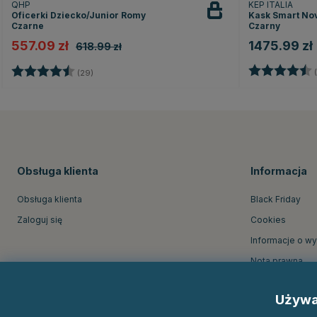
QHP
KEP ITALIA
Oficerki Dziecko/Junior Romy
Kask Smart Nov
Czarne
Czarny
557.09 zł
1475.99 zł
618.99 zł
Ocena:
Ocena:
4.5 na 5 gwiazdek
(
(29)
Obsługa klienta
Informacja
Obsługa klienta
Black Friday
Zaloguj się
Cookies
Informacje o w
Nota prawna
O firmie Equine
Używa
Regulamin skle