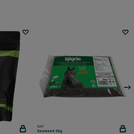
NAF
Seaweed 2kg