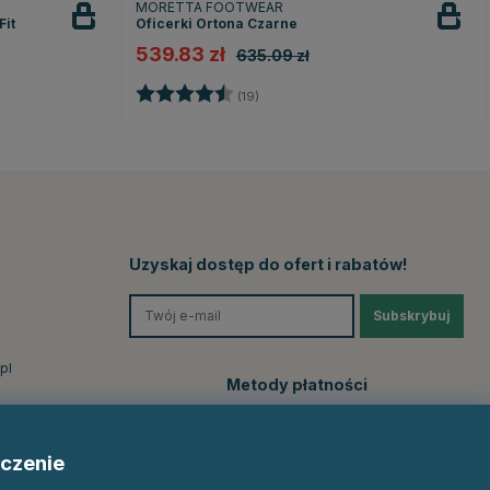
MORETTA FOOTWEAR
Fit
Oficerki Ortona Czarne
539.83 zł
635.09 zł
Ocena:
4.3 na 5 gwiazdek
(19)
ek
Uzyskaj dostęp do ofert i rabatów!
Subskrybuj
pl
Metody płatności
czenie