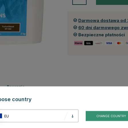
Darmowa dostawa od 
60 dni darmowego zw
Bezpieczne płatności
Recenzje
oose country
za konia wymaga dodatkowego fosforu, szczególnie w przypadku siana
potrzebowanie na fosfor i zapewnia, że stosunek Ca/P konia mieści się
EU
CHANGE COUNTRY
oni. Odgrywa kluczową rolę w metabolizmie energetycznym i