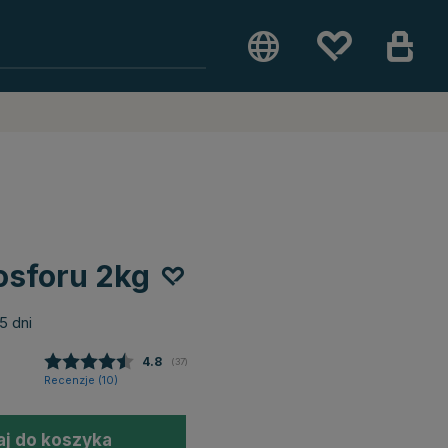
sforu 2kg
5 dni
Średnia ocena:
4.8
(
głosy:
37
)
Recenzje (
10
)
j do koszyka