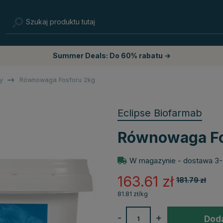
Summer Deals: Do 60% rabatu →
y
Równowaga Fosforu 2kg
Eclipse Biofarmab
Równowaga Fo
W magazynie - dostawa 3-
163.61
zł
181.79
zł
81.81 zł/kg
-
+
Doda