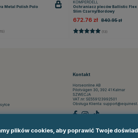
KOMPERDELL
a Metal Polish Polo
Ochraniacz pleców Ballistic Flex 
Slim Czarny/Bordowy
672.76 zł
840.95 zł
4.5 na 5 gwiazdek
Ocena:
5.0 na 5 gwiazd
15)
(13)
Kontakt
Horseonline AB
Pilotvägen 30, 392 41 Kalmar
SZWECJA
VAT.nr: SE559123992501
Obsługa Klienta:
support@equinest.
ysyłce
st
my plików cookies, aby poprawić Twoje doświad
pu