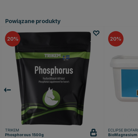
Powiązane produkty
20
20
TRIKEM
ECLIPSE BIOFA
Phosphorous 1500g
BioMagnesium 