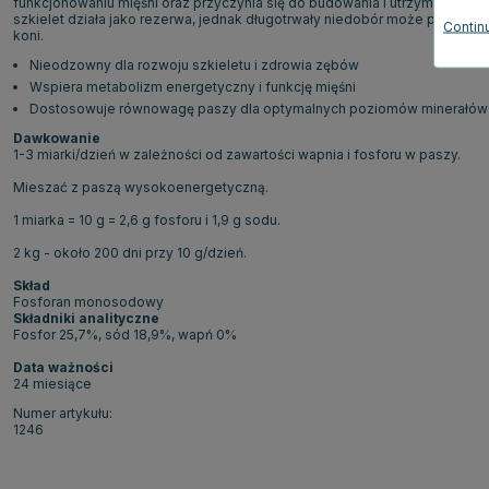
funkcjonowaniu mięśni oraz przyczynia się do budowania i utrzymania sil
szkielet działa jako rezerwa, jednak długotrwały niedobór może prowadzi
Continu
koni.
Nieodzowny dla rozwoju szkieletu i zdrowia zębów
Wspiera metabolizm energetyczny i funkcję mięśni
Dostosowuje równowagę paszy dla optymalnych poziomów minerałów
Dawkowanie
1-3 miarki/dzień w zależności od zawartości wapnia i fosforu w paszy.
Mieszać z paszą wysokoenergetyczną.
1 miarka = 10 g = 2,6 g fosforu i 1,9 g sodu.
2 kg - około 200 dni przy 10 g/dzień.
Skład
Fosforan monosodowy
Składniki analityczne
Fosfor 25,7%, sód 18,9%, wapń 0%
Data ważności
24 miesiące
Numer artykułu:
1246