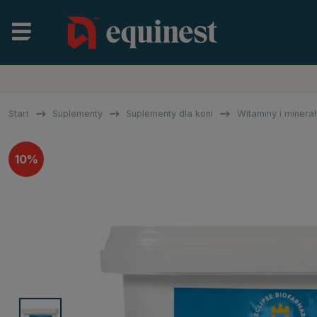
Start
Suplementy
Suplementy dla koni
Witaminy i minerał
10