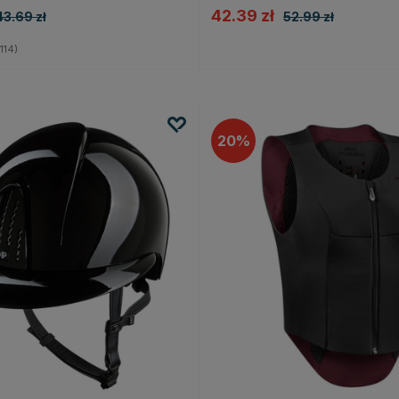
42.39 zł
43.69 zł
52.99 zł
4.8 na 5 gwiazdek
114)
20