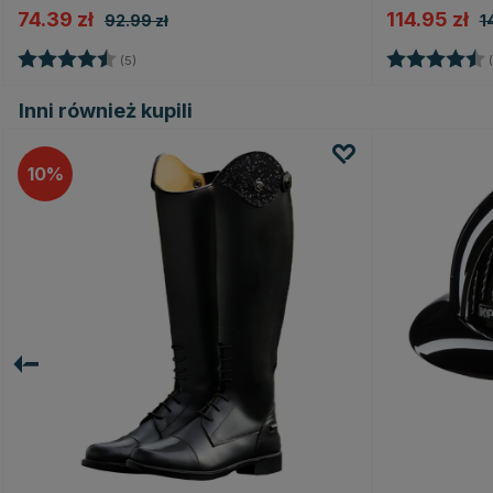
74.39 zł
114.95 zł
92.99 zł
1
Ocena:
4.8 na 5 gwiazdek
Ocena:
(5)
(
Inni również kupili
10