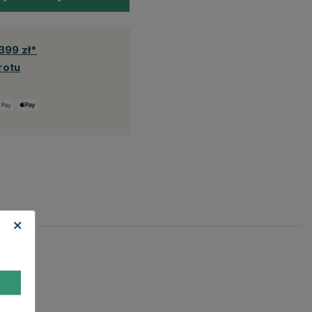
399 zł*
rotu