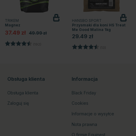
TRIKEM
HANSBO SPORT
Magnez
Przysmaki dla koni HS Treat
Me Good Malina 1kg
37.49 zł
49.99 zł
29.49 zł
zdek
Ocena:
4.7 na 5 gwiazdek
(192)
Ocena:
4.6 na 5 gwiazd
(13)
Obsługa klienta
Informacja
Obsługa klienta
Black Friday
Zaloguj się
Cookies
Informacje o wysyłce
Nota prawna
O firmie Equinest