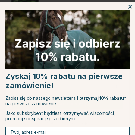
1kg
Informacje o produkcie
O producencie
Recenzje
Choose country
Zyskaj 10% rabatu na pierwsze
zamówienie!
EU
Powiązane produkty
Zapisz się do naszego newslettera
i otrzymaj 10% rabatu*
na pierwsze zamówienie.
CHANGE COUNTRY
Jako subskrybent będziesz otrzymywać wiadomości,
25
promocje i inspiracje przed innymi
Continue to equinest.pl
Twój adres e-mail