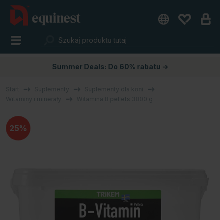
Summer Deals: Do 60% rabatu →
Start
Suplementy
Suplementy dla koni
Witaminy i minerały
Witamina B pellets 3000 g
25