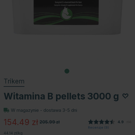
Trikem
Witamina B pellets 3000 g
W magazynie - dostawa 3-5 dni
154.49
zł
205.99
zł
Średnia 
4.9
(
głosy
64
)
Recenzje (
9
)
44.14 zł/kg