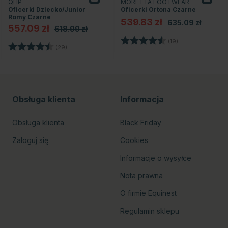
QHP
MORETTA FOOTWEAR
Oficerki Dziecko/Junior
Oficerki Ortona Czarne
Romy Czarne
539.83 zł
635.09 zł
557.09 zł
618.99 zł
Ocena:
4.3 na 5 gwiazd
(19)
zdek
Ocena:
4.5 na 5 gwiazdek
(29)
Obsługa klienta
Informacja
Obsługa klienta
Black Friday
Zaloguj się
Cookies
Informacje o wysyłce
Nota prawna
O firmie Equinest
Regulamin sklepu