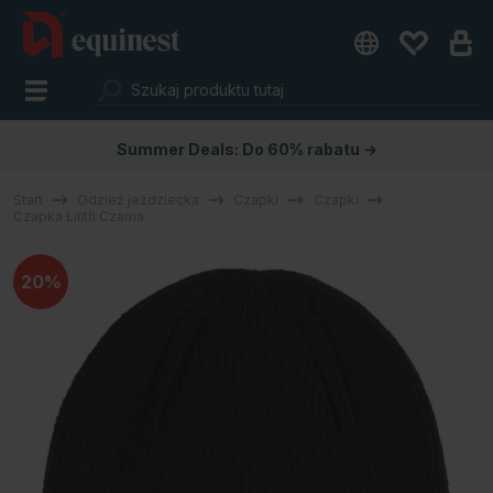
Summer Deals: Do 60% rabatu →
Start
Odzież jeździecka
Czapki
Czapki
Czapka Lilith Czarna
20