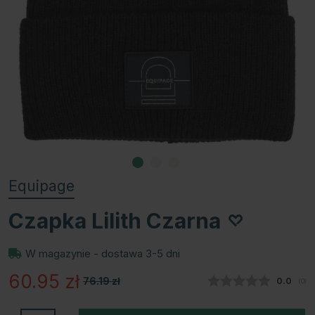
Equipage
Czapka Lilith Czarna
W magazynie - dostawa 3-5 dni
60.95
zł
76.19
zł
Średnia
0.0
(
głos
0
)