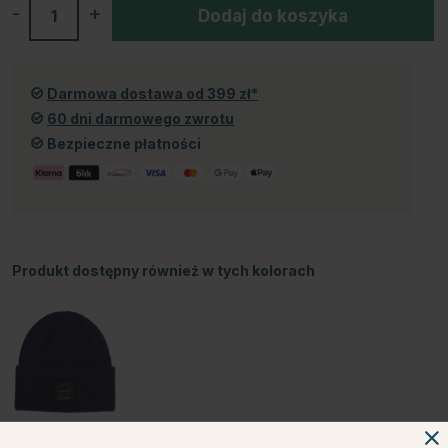
-
+
Dodaj do koszyka
Darmowa dostawa od 399 zł*
60 dni darmowego zwrotu
Bezpieczne płatności
Produkt dostępny również w tych kolorach