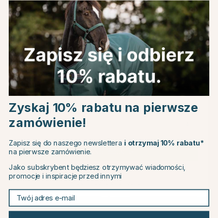
Informacje o produkcie
O producencie
Recenzje
Choose country
Zyskaj 10% rabatu na pierwsze
zamówienie!
Powiązane produkty
EU
Zapisz się do naszego newslettera
i otrzymaj 10% rabatu*
20
na pierwsze zamówienie.
CHANGE COUNTRY
Jako subskrybent będziesz otrzymywać wiadomości,
promocje i inspiracje przed innymi
Continue to equinest.pl
Twój adres e-mail