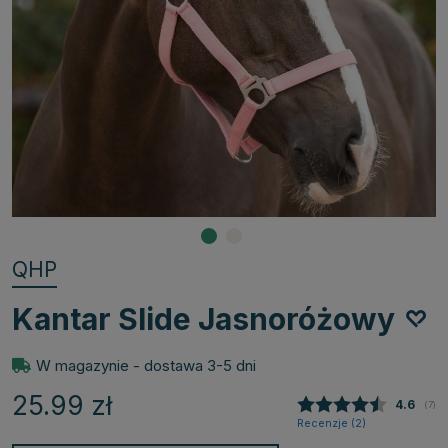
QHP
Kantar Slide Jasnoróżowy
W magazynie - dostawa 3-5 dni
25.99
zł
Średnia
4.6
(
głos
7
)
Recenzje (
2
)