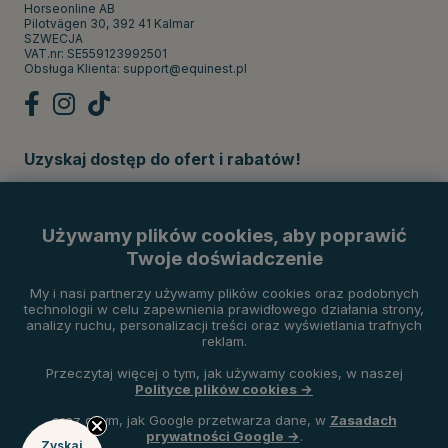
Horseonline AB
Pilotvägen 30, 392 41 Kalmar
SZWECJA
VAT.nr: SE559123992501
Obsługa Klienta:
support@equinest.pl
Uzyskaj dostęp do ofert i rabatów!
Subskrybuj
Używamy plików cookies, aby poprawić
Twoje doświadczenie
Metody płatności
My i nasi partnerzy używamy plików cookies oraz podobnych
technologii w celu zapewnienia prawidłowego działania strony,
analizy ruchu, personalizacji treści oraz wyświetlania trafnych
reklam.
Przeczytaj więcej o tym, jak używamy cookies, w naszej
Polityce plików cookies →
oraz o tym, jak Google przetwarza dane, w
Zasadach
prywatności Google →
.
Zyskaj