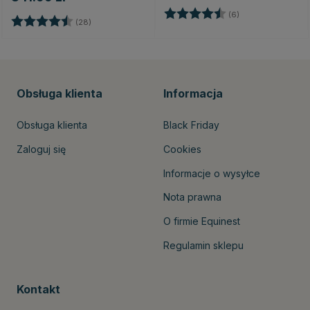
Ocena:
4.5 na 5 gwiazd
(6)
Ocena:
4.4 na 5 gwiazdek
zdek
(28)
Obsługa klienta
Informacja
Obsługa klienta
Black Friday
Zaloguj się
Cookies
Informacje o wysyłce
Nota prawna
O firmie Equinest
Regulamin sklepu
Kontakt