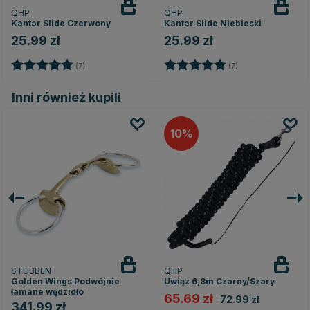
QHP
QHP
Kantar Slide Czerwony
Kantar Slide Niebieski
25.99 zł
25.99 zł
ek
Ocena:
5.0 na 5 gwiazdek
Ocena:
5.0 na 5 gwiazde
(7)
(7)
Inni również kupili
10
STÜBBEN
QHP
Golden Wings Podwójnie
Uwiąz 6,8m Czarny/Szary
łamane wędzidło
65.69 zł
72.99 zł
341.99 zł