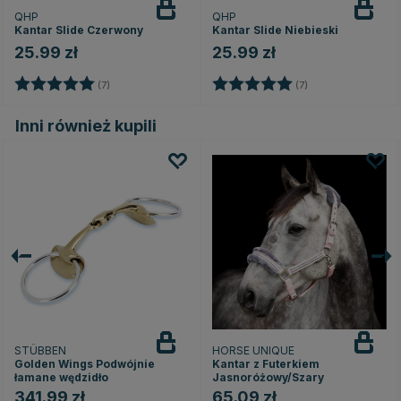
QHP
QHP
Kantar Slide Czerwony
Kantar Slide Niebieski
25.99 zł
25.99 zł
Ocena:
5.0 na 5 gwiazdek
Ocena:
5.0 na 5 gwiazde
(7)
(7)
Inni również kupili
STÜBBEN
HORSE UNIQUE
Golden Wings Podwójnie
Kantar z Futerkiem
łamane wędzidło
Jasnoróżowy/Szary
341.99 zł
65.09 zł