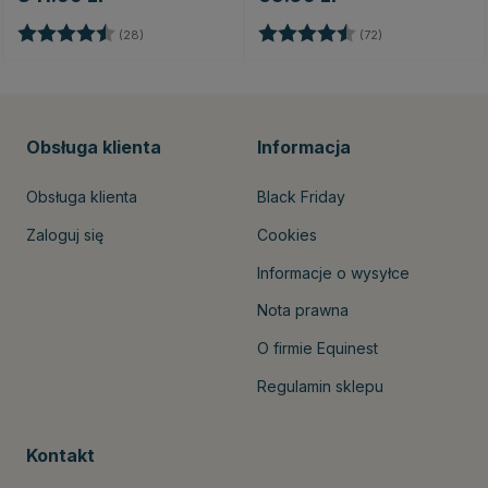
Ocena:
4.4 na 5 gwiazdek
Ocena:
4.9 na 5 gwiaz
(28)
(72)
Obsługa klienta
Informacja
Obsługa klienta
Black Friday
Zaloguj się
Cookies
Informacje o wysyłce
Nota prawna
O firmie Equinest
Regulamin sklepu
Kontakt