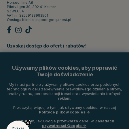
Horseonline AB
Pilotvägen 30, 392 41 Kalmar
SZWECJA
VAT.nr: SE559123992501
Obsługa Klienta:
support@equinest.pl
Uzyskaj dostęp do ofert i rabatów!
Subskrybuj
Używamy plików cookies, aby poprawić
Twoje doświadczenie
Metody płatności
My i nasi partnerzy używamy plików cookies oraz podobnych
technologii w celu zapewnienia prawidłowego działania strony,
analizy ruchu, personalizacji treści oraz wyświetlania trafnych
reklam.
Przeczytaj więcej o tym, jak używamy cookies, w naszej
Polityce plików cookies →
oraz o tym, jak Google przetwarza dane, w
Zasadach
prywatności Google →
.
Zyskaj