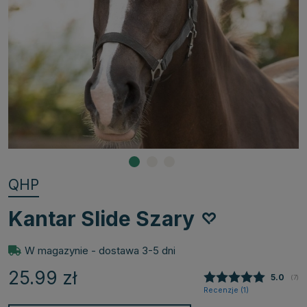
QHP
Kantar Slide Szary
W magazynie - dostawa 3-5 dni
25.99
zł
Średnia
5.0
(
głos
7
)
Recenzje (
1
)