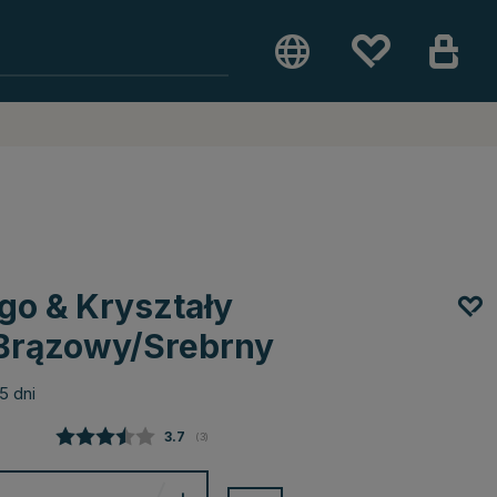
go & Kryształy
 Brązowy/Srebrny
5 dni
Średnia ocena:
3.7
(
głosy:
3
)