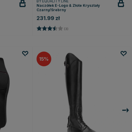
BY EQUALITY LINE
Naczółek E-Logo & Złote Kryształy
Czarny/Srebrny
231.99 zł
ek
Ocena:
3.7 na 5 gwiazdek
(3)
15