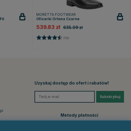
MORETTA FOOTWEAR
Fit
Oficerki Ortona Czarne
539.83 zł
635.09 zł
Ocena:
4.3 na 5 gwiazdek
(19)
ek
Uzyskaj dostęp do ofert i rabatów!
Subskrybuj
pl
Metody płatności