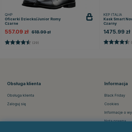
QHP
KEP ITALIA
Oficerki Dziecko/Junior Romy
Kask Smart Nov
Czarne
Czarny
557.09 zł
1475.99 zł
618.99 zł
Ocena:
Ocena:
4.5 na 5 gwiazdek
(
(29)
Obsługa klienta
Informacja
Obsługa klienta
Black Friday
Zaloguj się
Cookies
Informacje o w
Nota prawna
O firmie Equine