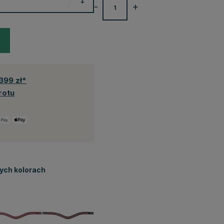
-
+
399 zł*
rotu
tych kolorach