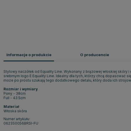
Informacje o produkcie
O producencie
Stylowy naczółek od Equality Line. Wykonany z brązowej włoskiej skóry i
srebrnym logo E Equality Line. Idealny dla tych, którzy chcą dopasować si
może po prostu szukają tego dodatkowego detalu, który doda ich strojo
Rozmiar i wymiary
Pony - 38cm
Full - 43.5cm
Materiał
Włoska skóra
Numer artykułu:
0623S0056BRSI-FU