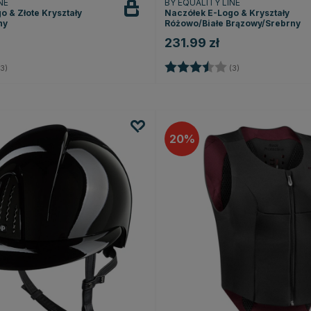
INE
BY EQUALITY LINE
o & Złote Kryształy
Naczółek E-Logo & Kryształy
ny
Różowo/Białe Brązowy/Srebrny
231.99 zł
3.7 na 5 gwiazdek
Ocena:
3.7 na 5 gwiazd
3)
(3)
20