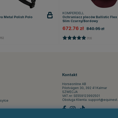
KOMPERDELL
a Metal Polish Polo
Ochraniacz pleców Ballistic Flex 
Slim Czarny/Bordowy
672.76 zł
840.95 zł
4.5 na 5 gwiazdek
Ocena:
5.0 na 5 gwiazd
15)
(13)
Kontakt
Horseonline AB
Pilotvägen 30, 392 41 Kalmar
SZWECJA
VAT.nr: SE559123992501
Obsługa Klienta:
support@equinest.
ysyłce
st