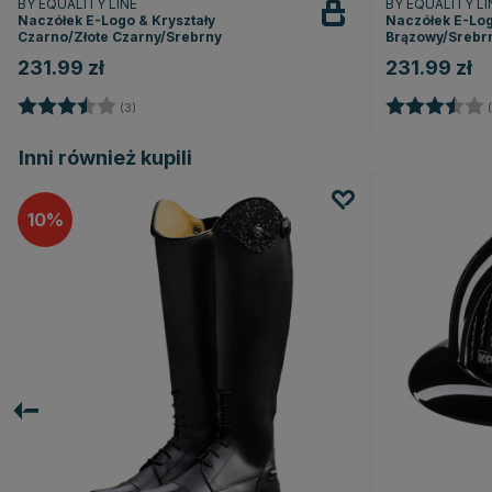
BY EQUALITY LINE
BY EQUALITY L
Naczółek E-Logo & Kryształy
Naczółek E-Log
Czarno/Złote Czarny/Srebrny
Brązowy/Srebr
231.99 zł
231.99 zł
Ocena:
3.7 na 5 gwiazdek
Ocena:
(3)
(
Inni również kupili
10