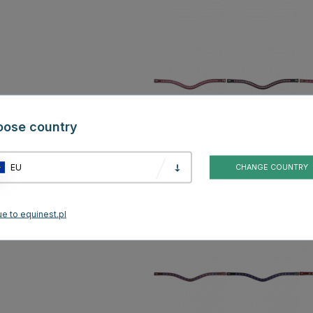
oose country
EU
CHANGE COUNTRY
e to equinest.pl