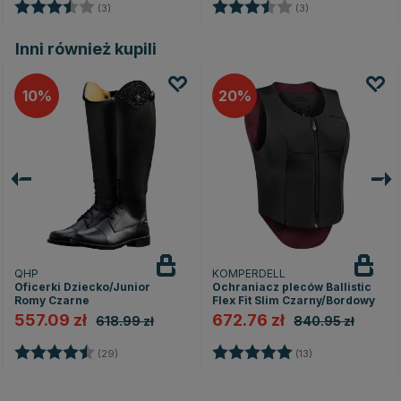
dek
Ocena:
3.7 na 5 gwiazdek
Ocena:
3.7 na 5 gwiazd
(3)
(3)
Inni również kupili
10
20
QHP
KOMPERDELL
Oficerki Dziecko/Junior
Ochraniacz pleców Ballistic
Romy Czarne
Flex Fit Slim Czarny/Bordowy
557.09 zł
672.76 zł
618.99 zł
840.95 zł
zdek
Ocena:
4.5 na 5 gwiazdek
Ocena:
5.0 na 5 gwiazd
(29)
(13)