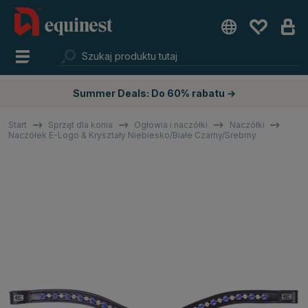
Summer Deals: Do 60% rabatu →
Start
Sprzęt dla konia
Ogłowia i naczółki
Naczółki
Naczółek E-Logo & Kryształy Niebiesko/Białe Czarny/Srebrny