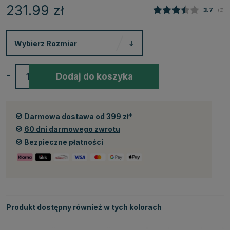
231.99
zł
Średnia
3.7
(
głos
3
)
Wybierz
Rozmiar
-
+
Dodaj do koszyka
Darmowa dostawa od 399 zł*
60 dni darmowego zwrotu
Bezpieczne płatności
Produkt dostępny również w tych kolorach